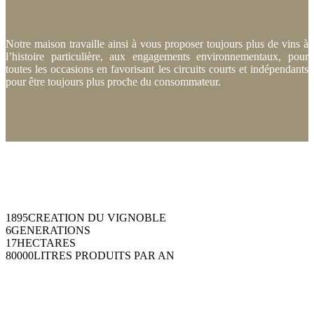
Notre maison travaille ainsi à vous proposer toujours plus de vins à
l’histoire particulière, aux engagements environnementaux, pour
toutes les occasions en favorisant les circuits courts et indépendants
pour être toujours plus proche du consommateur.
1895
CREATION DU VIGNOBLE
6
GENERATIONS
17
HECTARES
80000
LITRES PRODUITS PAR AN